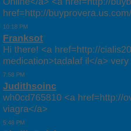
Online</a> <a href=http://buy
href=http://buyprovera.us.co
10:18 PM
Franksot
Hi there! <a href=http://cialis
medication>tadalaf il</a> very
7:58 PM
Judithsoinc
wh0cd765810 <a href=http://ov
viagra</a>
5:48 PM