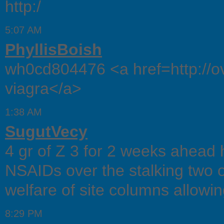
http:/
5:07 AM
PhyllisBoish
wh0cd804476 <a href=http://ov
viagra</a>
1:38 AM
SugutVecy
4 gr of Z 3 for 2 weeks ahead h
NSAIDs over the stalking two o
welfare of site columns allowin
8:29 PM