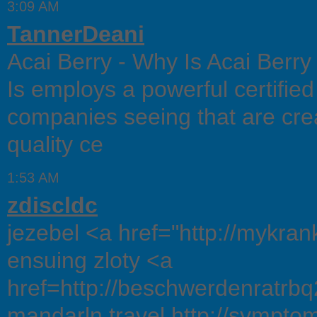
3:09 AM
TannerDeani
Acai Berry - Why Is Acai Berr
Is employs a powerful certifie
companies seeing that are cre
quality ce
1:53 AM
zdiscldc
jezebel <a href="http://mykr
ensuing zloty <a
href=http://beschwerdenratrb
mandarln travel http://sympto