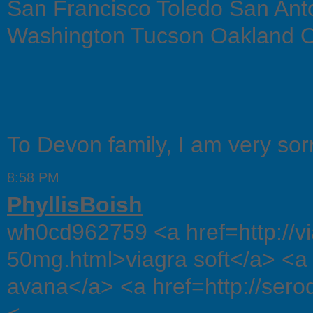
San Francisco Toledo San Ant
Washington Tucson Oakland Ok
To Devon family, I am very sorr
8:58 PM
PhyllisBoish
wh0cd962759 <a href=http://via
50mg.html>viagra soft</a> <a
avana</a> <a href=http://sero