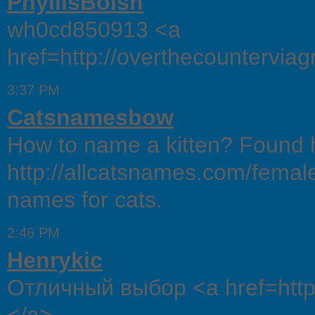
PhyllisBoish
wh0cd850913 <a
href=http://overthecounterviag
3:37 PM
Catsnamesbow
How to name a kitten? Found h
http://allcatsnames.com/female-
names for cats.
2:46 PM
Henrykic
Отличный выбор <a href=http: