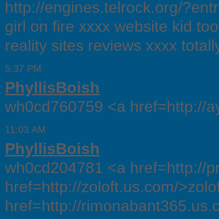
http://engines.telrock.org/?entr
girl on fire xxxx website kid to
reality sites reviews xxxx totall
5:37 PM
PhyllisBoish
wh0cd760759 <a href=http://a
11:03 AM
PhyllisBoish
wh0cd204781 <a href=http://pr
href=http://zoloft.us.com/>zolo
href=http://rimonabant365.us.