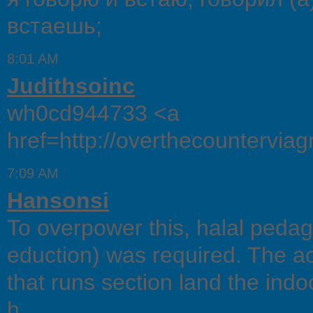
встаешь;
8:01 AM
Judithsoinc
wh0cd944733 <a
href=http://overthecounterviag
7:09 AM
Hansonsi
To overpower this, halal pedag
eduction) was required. The aor
that runs section land the indoo
h