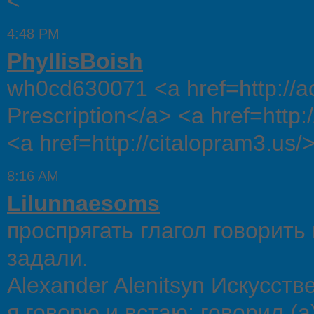
<
4:48 PM
PhyllisBoish
wh0cd630071 <a href=http://
Prescription</a> <a href=http
<a href=http://citalopram3.us/
8:16 AM
Lilunnaesoms
проспрягать глагол говорить
задали.
Alexander Alenitsyn Искусств
я говорю и встаю; говорил (а